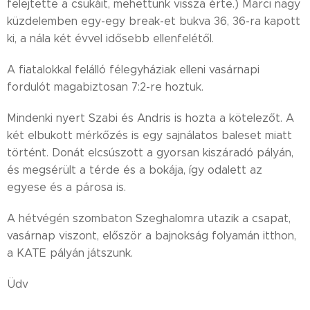
felejtette a csukáit, mehettünk vissza érte.) Marci nagy
küzdelemben egy-egy break-et bukva 36, 36-ra kapott
ki, a nála két évvel idősebb ellenfelétől.
A fiatalokkal felálló félegyháziak elleni vasárnapi
fordulót magabiztosan 7:2-re hoztuk.
Mindenki nyert Szabi és Andris is hozta a kötelezőt. A
két elbukott mérkőzés is egy sajnálatos baleset miatt
történt. Donát elcsúszott a gyorsan kiszáradó pályán,
és megsérült a térde és a bokája, így odalett az
egyese és a párosa is.
A hétvégén szombaton Szeghalomra utazik a csapat,
vasárnap viszont, először a bajnokság folyamán itthon,
a KATE pályán játszunk.
Üdv