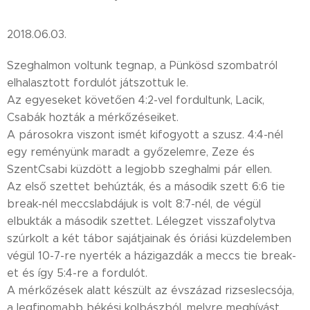
2018.06.03.
Szeghalmon voltunk tegnap, a Pünkösd szombatról
elhalasztott fordulót játszottuk le.
Az egyeseket követően 4:2-vel fordultunk, Lacik,
Csabák hozták a mérkőzéseiket.
A párosokra viszont ismét kifogyott a szusz. 4:4-nél
egy reményünk maradt a győzelemre, Zeze és
SzentCsabi küzdött a legjobb szeghalmi pár ellen.
Az első szettet behúzták, és a második szett 6:6 tie
break-nél meccslabdájuk is volt 8:7-nél, de végül
elbukták a második szettet. Lélegzet visszafolytva
szúrkolt a két tábor sajátjainak és óriási küzdelemben
végül 10-7-re nyerték a házigazdák a meccs tie break-
et és így 5:4-re a fordulót.
A mérkőzések alatt készült az évszázad rizseslecsója,
a legfinomabb békési kolbászból, melyre meghívást