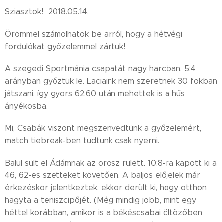
Sziasztok! 2018.05.14.
Örömmel számolhatok be arról, hogy a hétvégi
fordulókat győzelemmel zártuk!
A szegedi Sportmánia csapatát nagy harcban, 5:4
arányban győztük le. Laciaink nem szeretnek 30 fokban
játszani, így gyors 62,60 után mehettek is a hűs
ányékosba.
Mi, Csabák viszont megszenvedtünk a győzelemért,
match tiebreak-ben tudtunk csak nyerni.
Balul sült el Ádámnak az orosz rulett, 10:8-ra kapott ki a
46, 62-es szetteket követően. A baljos előjelek már
érkezéskor jelentkeztek, ekkor derült ki, hogy otthon
hagyta a teniszcipőjét. (Még mindig jobb, mint egy
héttel korábban, amikor is a békéscsabai öltözőben