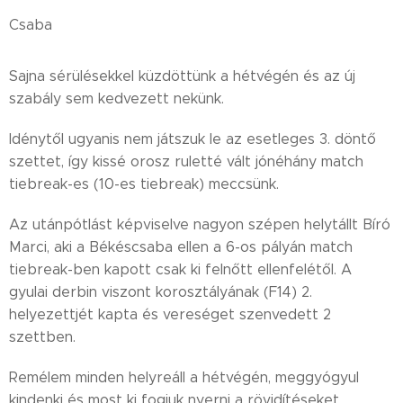
Csaba
Sajna sérülésekkel küzdöttünk a hétvégén és az új
szabály sem kedvezett nekünk.
Idénytől ugyanis nem játszuk le az esetleges 3. döntő
szettet, így kissé orosz ruletté vált jónéhány match
tiebreak-es (10-es tiebreak) meccsünk.
Az utánpótlást képviselve nagyon szépen helytállt Bíró
Marci, aki a Békéscsaba ellen a 6-os pályán match
tiebreak-ben kapott csak ki felnőtt ellenfelétől. A
gyulai derbin viszont korosztályának (F14) 2.
helyezettjét kapta és vereséget szenvedett 2
szettben.
Remélem minden helyreáll a hétvégén, meggyógyul
kindenki és most ki fogjuk nyerni a rövidítéseket.