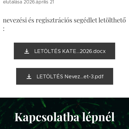
elutalása 2026.április 21
nevezési és regisztrációs segédlet letölthető
:
LETÖLTÉS KATE...2026.docx
LETÖLTÉS Nevez...et-3.pdf
Kapcsolatba lépnél