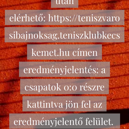
után
elérhető: https://teniszvaro
sibajnoksag.teniszklubkecs
kemet.hu címen
eredményjelentés: a
csapatok 0:0 részre
kattintva jön fel az
eredményjelentő felület.