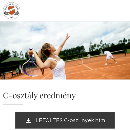
C-osztály eredmény
LETÖLTÉS C-osz...nyek.htm