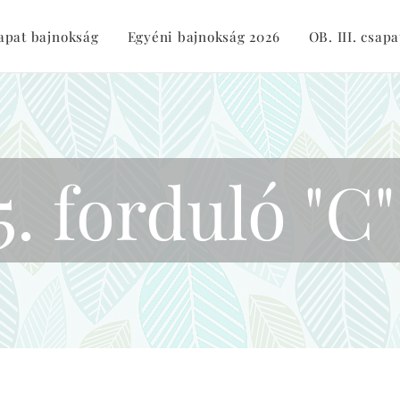
sapat bajnokság
Egyéni bajnokság 2026
OB. III. csapa
5. forduló "C