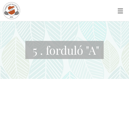
5 . forduló "A"