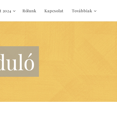
t 2024
Rólunk
Kapcsolat
Továbbiak
duló